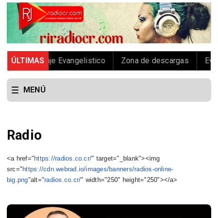
Radio
ÚLTIMAS
Viaje Evangelistico
Zona de descargas
Evang
MENÚ
Radio
<a href="
https://radios.co.cr/
" target="_blank"><img
src="
https://cdn.webrad.io/
images/banners/radios-online-
big.png
"alt="
radios.co.cr/
"
width="250" height="250"></a>