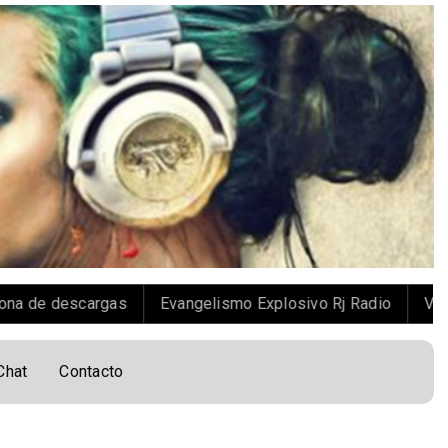
argas
Evangelismo Explosivo Rj Radio
Viaje Evangelist
Chat
Contacto