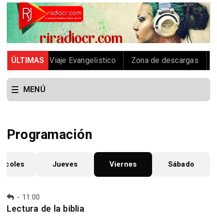
j Radio
ÚLTIMAS
Viaje Evangelistico
Zona de descargas
Ev
MENÚ
Programación
ércoles
Jueves
Viernes
Sábado
-
11:00
Lectura de la biblia