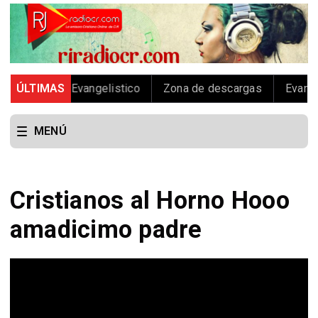
o
ÚLTIMAS
Viaje Evangelistico
Zona de descargas
Evangelis
MENÚ
Cristianos al Horno Hooo
amadicimo padre